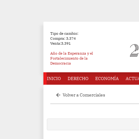
Tipo de cambio:
Compra: 3.374
Venta:3.391
Año de la Esperanza y el
Fortalecimiento de la
Democracia
INICIO
DERECHO
ECONOMÍA
ACTU
arrow_back
Volver a Comerciales