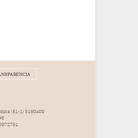
ANSPARENCIA
fónica (51-1) 3150400
98
100072751