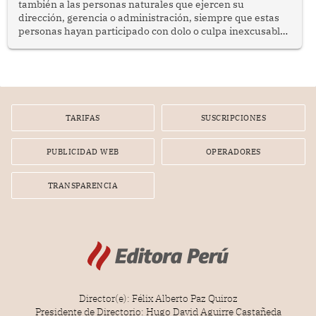
también a las personas naturales que ejercen su
dirección, gerencia o administración, siempre que estas
personas hayan participado con dolo o culpa inexcusable
en el planeamiento, la realización o la ejecución de la
infracción. En un caso reciente, Indecopi sancionó al
gerente de un proveedor de servicios de entretenimiento
por la frustrada realización de un meet and greet con
Lionel Messi, cuya presencia fue ofrecida, a su vez, por el
gerente de la empresa promotora en una entrevista
TARIFAS
SUSCRIPCIONES
radial.
PUBLICIDAD WEB
OPERADORES
TRANSPARENCIA
Director(e): Félix Alberto Paz Quiroz
Presidente de Directorio: Hugo David Aguirre Castañeda