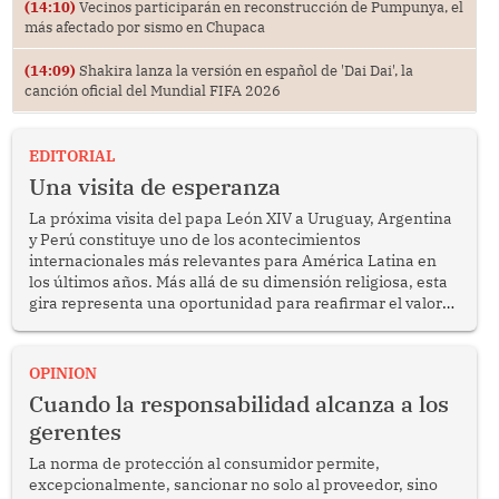
(14:10)
Vecinos participarán en reconstrucción de Pumpunya, el
más afectado por sismo en Chupaca
(14:09)
Shakira lanza la versión en español de 'Dai Dai', la
canción oficial del Mundial FIFA 2026
EDITORIAL
Una visita de esperanza
La próxima visita del papa León XIV a Uruguay, Argentina
y Perú constituye uno de los acontecimientos
internacionales más relevantes para América Latina en
los últimos años. Más allá de su dimensión religiosa, esta
gira representa una oportunidad para reafirmar el valor
del diálogo, fortalecer los vínculos entre los pueblos y
proyectar una imagen de cooperación en una región que
enfrenta desafíos en materia de desarrollo, cohesión
OPINION
social y gobernabilidad.
Cuando la responsabilidad alcanza a los
gerentes
La norma de protección al consumidor permite,
excepcionalmente, sancionar no solo al proveedor, sino