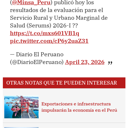
(
@Minsa_Peru
) publicó hoy los
resultados de la evaluación para el
Servicio Rural y Urbano Marginal de
Salud (Serums) 2026-I ??
https://t.co/mxs601VB1q
pic.twitter.com/cP6y2uaZ31
— Diario El Peruano
(@DiarioElPeruano)
April 23, 2026
OTRAS NOTAS QUE TE PUEDEN INTERESAR
Exportaciones e infraestructura
impulsarán la economía en el Perú