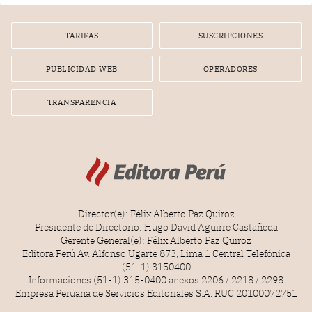
por la frustrada realización de un meet and greet con
Lionel Messi, cuya presencia fue ofrecida, a su vez, por el
gerente de la empresa promotora en una entrevista
TARIFAS
SUSCRIPCIONES
radial.
PUBLICIDAD WEB
OPERADORES
TRANSPARENCIA
Director(e): Félix Alberto Paz Quiroz
Presidente de Directorio: Hugo David Aguirre Castañeda
Gerente General(e): Félix Alberto Paz Quiroz
Editora Perú Av. Alfonso Ugarte 873, Lima 1 Central Telefónica
(51-1) 3150400
Informaciones (51-1) 315-0400 anexos 2206 / 2218 / 2298
Empresa Peruana de Servicios Editoriales S.A. RUC 20100072751