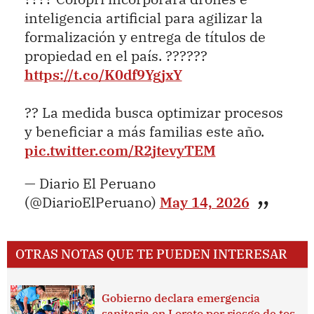
inteligencia artificial para agilizar la
formalización y entrega de títulos de
propiedad en el país. ??????
https://t.co/K0df9YgjxY
?? La medida busca optimizar procesos
y beneficiar a más familias este año.
pic.twitter.com/R2jtevyTEM
— Diario El Peruano
(@DiarioElPeruano)
May 14, 2026
OTRAS NOTAS QUE TE PUEDEN INTERESAR
Gobierno declara emergencia
sanitaria en Loreto por riesgo de tos