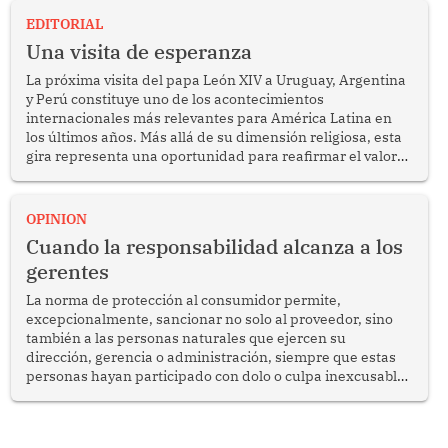
EDITORIAL
Una visita de esperanza
La próxima visita del papa León XIV a Uruguay, Argentina
y Perú constituye uno de los acontecimientos
internacionales más relevantes para América Latina en
los últimos años. Más allá de su dimensión religiosa, esta
gira representa una oportunidad para reafirmar el valor
del diálogo, fortalecer los vínculos entre los pueblos y
proyectar una imagen de cooperación en una región que
enfrenta desafíos en materia de desarrollo, cohesión
OPINION
social y gobernabilidad.
Cuando la responsabilidad alcanza a los
gerentes
La norma de protección al consumidor permite,
excepcionalmente, sancionar no solo al proveedor, sino
también a las personas naturales que ejercen su
dirección, gerencia o administración, siempre que estas
personas hayan participado con dolo o culpa inexcusable
en el planeamiento, la realización o la ejecución de la
infracción. En un caso reciente, Indecopi sancionó al
gerente de un proveedor de servicios de entretenimiento