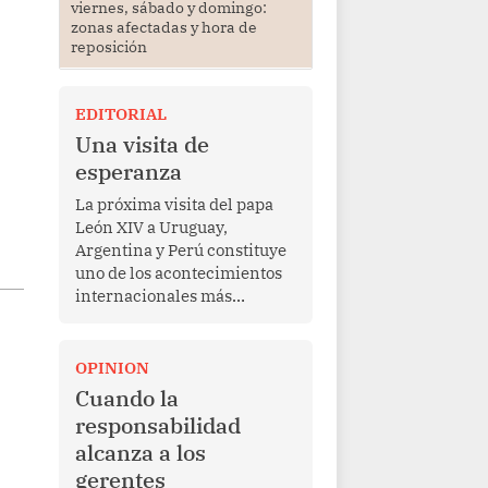
viernes, sábado y domingo:
zonas afectadas y hora de
reposición
EDITORIAL
Una visita de
esperanza
La próxima visita del papa
León XIV a Uruguay,
Argentina y Perú constituye
uno de los acontecimientos
internacionales más
relevantes para América
Latina en los últimos años.
Más allá de su dimensión
OPINION
religiosa, esta gira
Cuando la
representa una oportunidad
responsabilidad
para reafirmar el valor del
alcanza a los
diálogo, fortalecer los
gerentes
vínculos entre los pueblos y