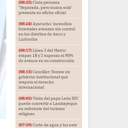
(08:25)
Cinta peruana
"Separada, pero nunca sola"
presenta su afiche oficial
(08:24)
Ayacucho: incendios
forestales avanzan sin control
en los distritos de Anco y
Luricocha
(08:17)
Línea 2 del Metro:
etapas 1B y 2 superan el 90%
de avance en su construcción
(08:13)
Canciller: Somos un
gobierno institucional que
respeta el derecho
internacional
(08:03)
Visita del papa León XIV
puede convertir a Lambayeque
en referente del turismo
religioso
(07:59)
Corte de agua y luz este