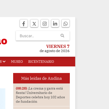
VIERNES 7
de agosto de 2026
S
MUSEO
BICENTENARIO
Más leídas de Andina
(08:28)
¡La crema y garra está
fiesta! Universitario de
Deportes celebra hoy 102 años
de fundación