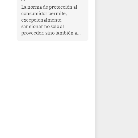
proyectar una imagen de
La norma de protección al
cooperación en una región
consumidor permite,
que enfrenta desafíos en
excepcionalmente,
materia de desarrollo,
sancionar no solo al
cohesión social y
proveedor, sino también a
gobernabilidad.
las personas naturales que
ejercen su dirección,
gerencia o administración,
siempre que estas personas
hayan participado con dolo o
culpa inexcusable en el
planeamiento, la realización
o la ejecución de la
infracción. En un caso
reciente, Indecopi sancionó
al gerente de un proveedor
de servicios de
entretenimiento por la
frustrada realización de un
meet and greet con Lionel
Messi, cuya presencia fue