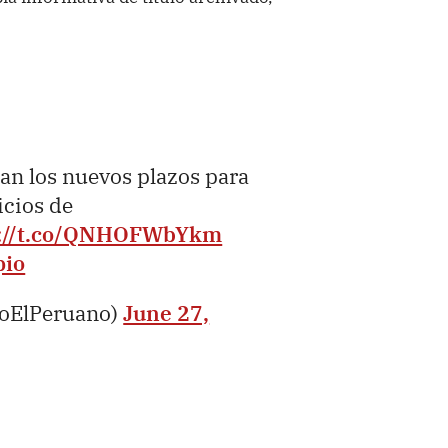
an los nuevos plazos para
icios de
s://t.co/QNHOFWbYkm
pio
ioElPeruano)
June 27,