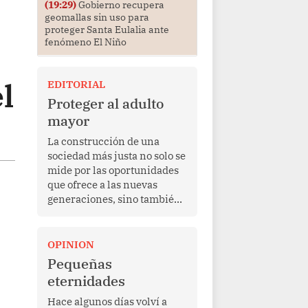
(19:29)
Gobierno recupera
geomallas sin uso para
proteger Santa Eulalia ante
fenómeno El Niño
l
EDITORIAL
Proteger al adulto
mayor
La construcción de una
sociedad más justa no solo se
mide por las oportunidades
que ofrece a las nuevas
generaciones, sino también
por la manera en que
protege a quienes, después
de una vida de esfuerzo y
OPINION
trabajo, afrontan la vejez en
Pequeñas
condiciones de
eternidades
vulnerabilidad. El anuncio
formulado por la presidenta
Hace algunos días volví a