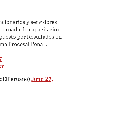
ncionarios y servidores
a jornada de capacitación
upuesto por Resultados en
ma Procesal Penal’.
7
wr
ioElPeruano)
June 27,