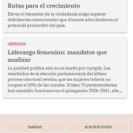
Rutas para el crecimiento
Elevar el bienestar de la ciudadanía exige superar
deficiencias estructurales que durante años limitaron el
potencial productivo del país.
OPINION
Liderazgo femenino: mandatos que
analizar
La paridad política aún es un sueño por cumplir. Los
resultados de la elección parlamentaria del último
proceso electoral revelan que las mujeres todavía no
ocupan el 50% de las curules. Si bien 70 parlamentarias
han asumido funciones en el quinquenio 2026-2031, ellas
representan apenas el 36.8% de los 190 integrantes del
nuevo Congreso bicameral (60 senadores y 130
diputados).
TARIFAS
SUSCRIPCIONES