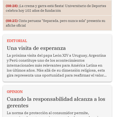
(08:28)
¡La crema y garra está fiesta! Universitario de Deportes
celebra hoy 102 años de fundación
(08:25)
Cinta peruana "Separada, pero nunca sola" presenta su
afiche oficial
EDITORIAL
Una visita de esperanza
La próxima visita del papa León XIV a Uruguay, Argentina
y Perú constituye uno de los acontecimientos
internacionales más relevantes para América Latina en
los últimos años. Más allá de su dimensión religiosa, esta
gira representa una oportunidad para reafirmar el valor
del diálogo, fortalecer los vínculos entre los pueblos y
proyectar una imagen de cooperación en una región que
enfrenta desafíos en materia de desarrollo, cohesión
OPINION
social y gobernabilidad.
Cuando la responsabilidad alcanza a los
gerentes
La norma de protección al consumidor permite,