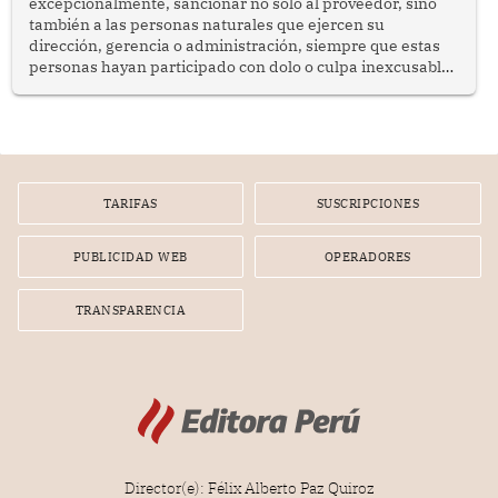
excepcionalmente, sancionar no solo al proveedor, sino
también a las personas naturales que ejercen su
dirección, gerencia o administración, siempre que estas
personas hayan participado con dolo o culpa inexcusable
en el planeamiento, la realización o la ejecución de la
infracción. En un caso reciente, Indecopi sancionó al
gerente de un proveedor de servicios de entretenimiento
por la frustrada realización de un meet and greet con
Lionel Messi, cuya presencia fue ofrecida, a su vez, por el
gerente de la empresa promotora en una entrevista
TARIFAS
SUSCRIPCIONES
radial.
PUBLICIDAD WEB
OPERADORES
TRANSPARENCIA
Director(e): Félix Alberto Paz Quiroz