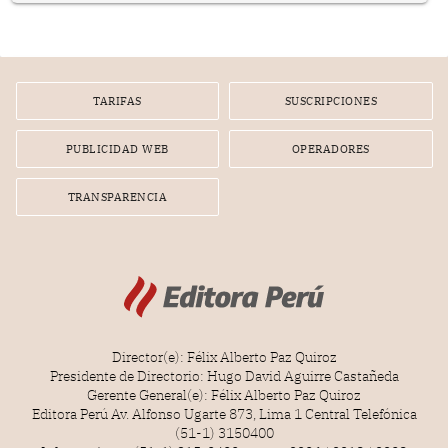
infracción. En un caso reciente, Indecopi sancionó al
gerente de un proveedor de servicios de entretenimiento
por la frustrada realización de un meet and greet con
Lionel Messi, cuya presencia fue ofrecida, a su vez, por el
gerente de la empresa promotora en una entrevista
TARIFAS
SUSCRIPCIONES
radial.
PUBLICIDAD WEB
OPERADORES
TRANSPARENCIA
Director(e): Félix Alberto Paz Quiroz
Presidente de Directorio: Hugo David Aguirre Castañeda
Gerente General(e): Félix Alberto Paz Quiroz
Editora Perú Av. Alfonso Ugarte 873, Lima 1 Central Telefónica
(51-1) 3150400