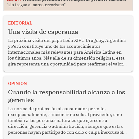
"sin tregua al narcoterrorismo"
EDITORIAL
Una visita de esperanza
La próxima visita del papa León XIV a Uruguay, Argentina
y Perú constituye uno de los acontecimientos
internacionales más relevantes para América Latina en
los últimos años. Más allá de su dimensión religiosa, esta
gira representa una oportunidad para reafirmar el valor
del diálogo, fortalecer los vínculos entre los pueblos y
proyectar una imagen de cooperación en una región que
enfrenta desafíos en materia de desarrollo, cohesión
OPINION
social y gobernabilidad.
Cuando la responsabilidad alcanza a los
gerentes
La norma de protección al consumidor permite,
excepcionalmente, sancionar no solo al proveedor, sino
también a las personas naturales que ejercen su
dirección, gerencia o administración, siempre que estas
personas hayan participado con dolo o culpa inexcusable
en el planeamiento, la realización o la ejecución de la