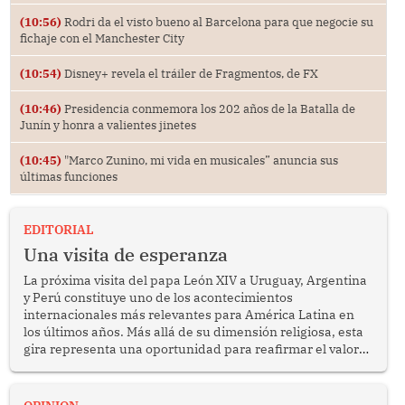
(10:56)
Rodri da el visto bueno al Barcelona para que negocie su
fichaje con el Manchester City
(10:54)
Disney+ revela el tráiler de Fragmentos, de FX
(10:46)
Presidencia conmemora los 202 años de la Batalla de
Junín y honra a valientes jinetes
(10:45)
"Marco Zunino, mi vida en musicales” anuncia sus
últimas funciones
EDITORIAL
Una visita de esperanza
La próxima visita del papa León XIV a Uruguay, Argentina
y Perú constituye uno de los acontecimientos
internacionales más relevantes para América Latina en
los últimos años. Más allá de su dimensión religiosa, esta
gira representa una oportunidad para reafirmar el valor
del diálogo, fortalecer los vínculos entre los pueblos y
proyectar una imagen de cooperación en una región que
enfrenta desafíos en materia de desarrollo, cohesión