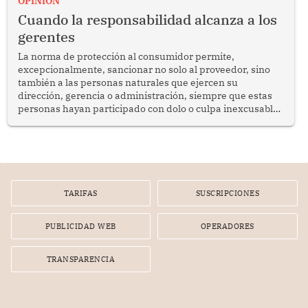
OPINION
social y gobernabilidad.
Cuando la responsabilidad alcanza a los
gerentes
La norma de protección al consumidor permite,
excepcionalmente, sancionar no solo al proveedor, sino
también a las personas naturales que ejercen su
dirección, gerencia o administración, siempre que estas
personas hayan participado con dolo o culpa inexcusable
en el planeamiento, la realización o la ejecución de la
infracción. En un caso reciente, Indecopi sancionó al
gerente de un proveedor de servicios de entretenimiento
por la frustrada realización de un meet and greet con
Lionel Messi, cuya presencia fue ofrecida, a su vez, por el
gerente de la empresa promotora en una entrevista
TARIFAS
SUSCRIPCIONES
radial.
PUBLICIDAD WEB
OPERADORES
TRANSPARENCIA